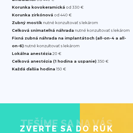
Korunka kovokeramická
od 330 €
Korunka zirkónová
od 440 €
Zubný mostík
nutné konzultovať s lekárom
Celková snímateľná náhrada
nutné konzultovať s lekárom
Fixná zubná náhrada na implantátoch (all-on-4 a all-
on-6)
nutné konzultovať s lekárom
Lokálna anestézia
20 €
Celková anestézia (1 hodina a uspanie)
350 €
Každá ďalšia hodina
150 €
TEŠÍME SA NA VÁS
ZVERTE SA DO RÚK