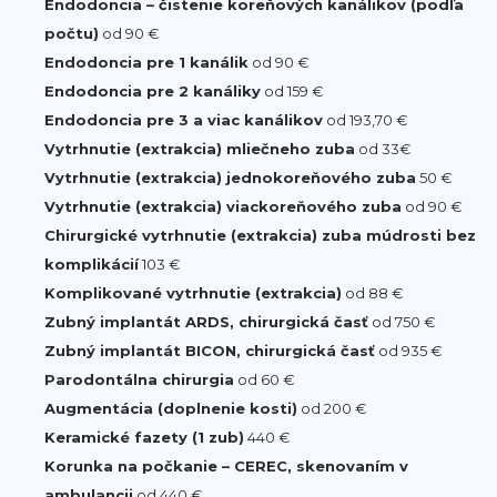
Endodoncia – čistenie koreňových kanálikov (podľa
počtu)
od 90 €
Endodoncia pre 1 kanálik
od 90 €
Endodoncia pre 2 kanáliky
od 159 €
Endodoncia pre 3 a viac kanálikov
od 193,70 €
Vytrhnutie (extrakcia) mliečneho zuba
od 33€
Vytrhnutie (extrakcia) jednokoreňového zuba
50 €
Vytrhnutie (extrakcia) viackoreňového zuba
od 90 €
Chirurgické vytrhnutie (extrakcia) zuba múdrosti bez
komplikácií
103 €
Komplikované vytrhnutie (extrakcia)
od 88 €
Zubný implantát ARDS, chirurgická časť
od 750 €
Zubný implantát BICON, chirurgická časť
od 935 €
Parodontálna chirurgia
od 60 €
Augmentácia (doplnenie kosti)
od 200 €
Keramické fazety (1 zub)
440 €
Korunka na počkanie – CEREC, skenovaním v
ambulancii
od 440 €