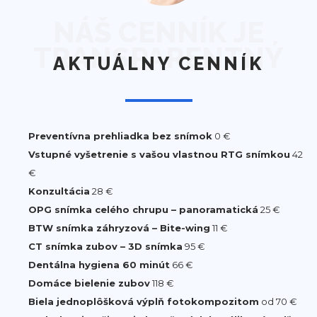
NÁŠ CENNÍK JE
TRANSPARENTNÝ
AKTUÁLNY CENNÍK
Preventívna prehliadka bez snímok
0 €
Vstupné vyšetrenie s vašou vlastnou RTG snímkou
42
€
Konzultácia
28 €
OPG snímka celého chrupu – panoramatická
25 €
BTW snímka záhryzová – Bite-wing
11 €
CT snímka zubov – 3D snímka
95 €
Dentálna hygiena 60 minút
66 €
Domáce bielenie zubov
118 €
Biela jednoplôšková výplň fotokompozitom
od 70 €