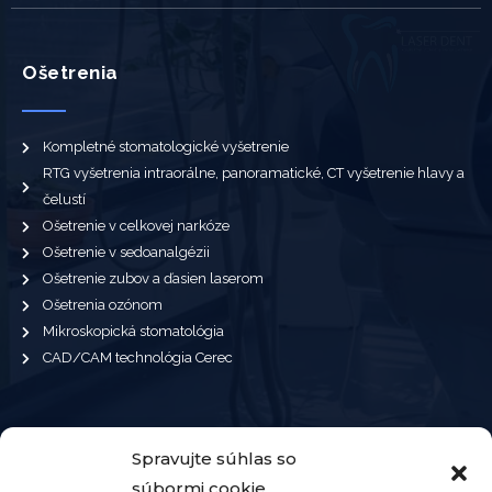
Ošetrenia
Kompletné stomatologické vyšetrenie
RTG vyšetrenia intraorálne, panoramatické, CT vyšetrenie hlavy a
čelustí
Ošetrenie v celkovej narkóze
Ošetrenie v sedoanalgézii
Ošetrenie zubov a ďasien laserom
Ošetrenia ozónom
Mikroskopická stomatológia
CAD/CAM technológia Cerec
Kontaktujte nás
Spravujte súhlas so
súbormi cookie