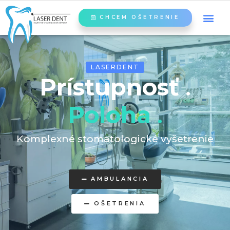
CHCEM OŠETRENIE
LASERDENT
Prístupnosť
.
Poloha
.
Komplexné stomatologické vyšetrenie
AMBULANCIA
OŠETRENIA